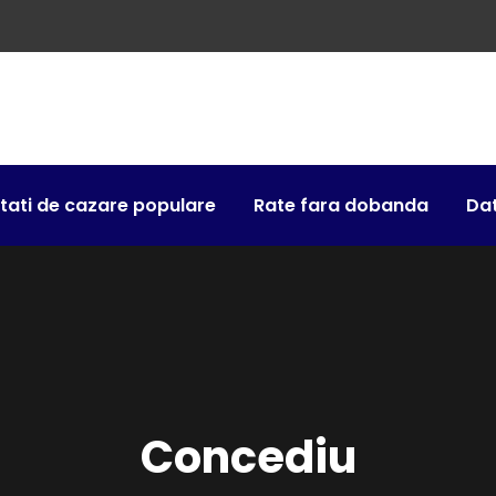
itati de cazare populare
Rate fara dobanda
Da
Concediu